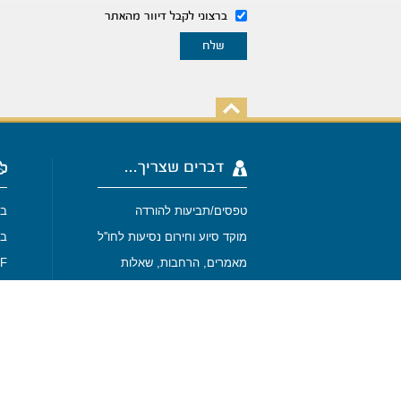
ברצוני לקבל דיוור מהאתר
דברים שצריך...
טפסים/תביעות להורדה
בי
מוקד סיוע וחירום נסיעות לחו''ל
בי
מאמרים, הרחבות, שאלות
-SURF
SPORT
מבין לקוחותנו
מפת האתר
בי
בי
תנאי שימוש באתר
נסיעות לחו''ל