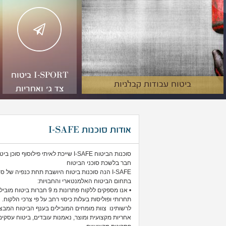
I-SPORT ביטוח
ביטוח עבודות קבלניות
צד ג' ואחריות
מקצועית למאמני
כושר
אודות סוכנות I-SAFE
סוכנות הביטוח I-SAFE שייכת לאיתי פילוסוף סוכן ביטוח מורשה בישראל בעל רישיון לעסוק בביטוח
חבר בלשכת סוכני הביטוח
I-SAFE הנה סוכנות ביטוח היושבת תחת כנפיה של סוכנות העל ''אורן מזרח'' מבית הפניקס חברה לביטוח.
בתחום הביטוח האלמנטארי והחבויות:
• אנו מספקים ללקוח פתרונו
תחרותי ופוליסות בעלות כיסוי רחב על פי צרכי הלקוח.
לרשותינו צוות מומחים המובילים בענף הביטוח המבצעים
אחריות מקצועית ומוצר, נאמנות עובדים, ביטוח עסקים,