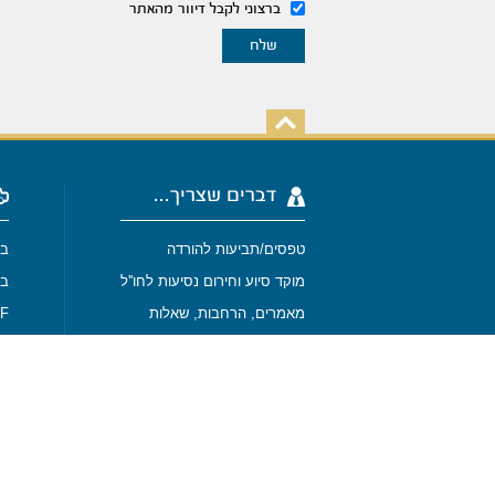
ברצוני לקבל דיוור מהאתר
דברים שצריך...
טפסים/תביעות להורדה
בי
מוקד סיוע וחירום נסיעות לחו''ל
בי
מאמרים, הרחבות, שאלות
-SURF
SPORT
מבין לקוחותנו
מפת האתר
בי
בי
תנאי שימוש באתר
נסיעות לחו''ל