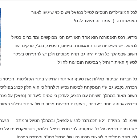
לכל המוצ'ילרים הטסים לטייל בנפאל ויש סיכוי שיגיעו לאזור
האנאפורנה :) עמוד זה מיועד לכם!
כידוע, רכס האנפורנה הוא אחד האזורים הכי מבוקשים ומדוברים בטיול
לנפאל- יש פעילויות שונות ומגוונות- טיפוס, רפטינג, בנג'י, טרקים ועוד...
חשוב שבמהלך כל הכיף הזה גם תהיו מכוסים ולכן יש להתייחס בעיקר
לסעיף האיתור וחילוץ בביטוח הנסיעות לחו"ל.
הכרחי, נקבע גם ע"י המפקחת לביטוח נסיעות לחו"ל כי הוא חלק קבוע בפוליס
חשוב מאוד במהלך השיחה עם הנציג, לעדכן כי טסים ליעד זה (נפאל) על מנת 
פרמיה גבוהה יותר ביעד זה , בעקבות תביעות מרובות של איתור וחילוץ באזור
שימו לב- במידה ו"לא תכננתם" להגיע לנפאל, ובמהלך הטיול זרמתם.....הגע
ייגבו מכם פרמיה על כל התקופה לפי מחיר נפאל. כלומר, רטרואקטיבית על כל 
לכן מאד ממליצים לעשות תכנון נכון של הטיול בחו''ל ובמזרח בפרט!