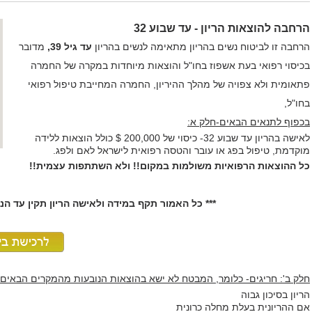
הרחבה להוצאות הריון - עד שבוע 32
הרחבה זו לביטוח נשים בהריון מתאימה לנשים בהריון
עד גיל 39,
מדובר
בכיסוי רפואי בעת אשפוז בחו"ל והוצאות מיוחדות במקרה של החמרה
פתאומית ולא צפויה של מהלך ההיריון, החמרה המחייבת טיפול רפואי
בחו"ל,
בכפוף לתנאים הבאים-חלק א:
לאישה בהריון עד שבוע 32- כיסוי של 200,000 $ כולל הוצאות ללידה
מוקדמת, טיפול בפג או עובר והטסה רפואית לישראל לאם ולפג.
כל ההוצאות הרפואיות משולמות במקום!! ולא השתתפות עצמית!!
*** כל האמור תקף במידה ולאישה הריון תקין עד הנס
חלק ב': חריגים- כלומר, המבטח לא ישא בהוצאות הנובעות מהמקרים הבאים:
הריון בסיכון גבוה
אם ההריונית בעלת מחלה כרונית