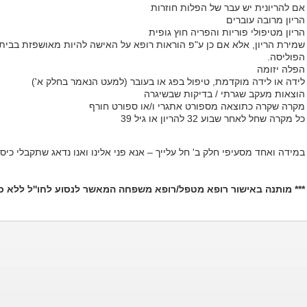
אם להריונית יש עבר של הפלות חוזרות
הריון מרובה עוברים
הריון מטיפולי פוריות והפריה חוץ גופית
שמירת הריון, אלא אם כן ע"פ הוראות רופא על האישה להיות מאושפזת בבית
הפוליסה.
הפלה יזומה
לידה או לידה מוקדמת, טיפול בפג או בעובר (למעט הנאמר בחלק א')
הוצאות מעקב שגרתי / בדיקות שבשיגרה
מקרה שקרה כתוצאה מספורט אתגרי ו/או ספורט חורף
כל מקרה שחל לאחר שבוע 32 להריון או גיל 39
במידה ואחד מסעיפי חלק ב' חל עלייך – אנא פני אלינו ואנו נדאג שתקבלי כיסו
*** מותנה באישור רופא מטפל/רופא משפחה המאשר לנסוע לחו''ל ללא כל