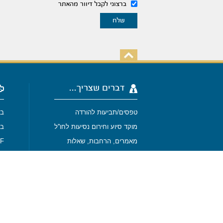
ברצוני לקבל דיוור מהאתר
דברים שצריך...
טפסים/תביעות להורדה
בי
מוקד סיוע וחירום נסיעות לחו''ל
בי
מאמרים, הרחבות, שאלות
-SURF
SPORT
מבין לקוחותנו
מפת האתר
בי
בי
תנאי שימוש באתר
נסיעות לחו''ל