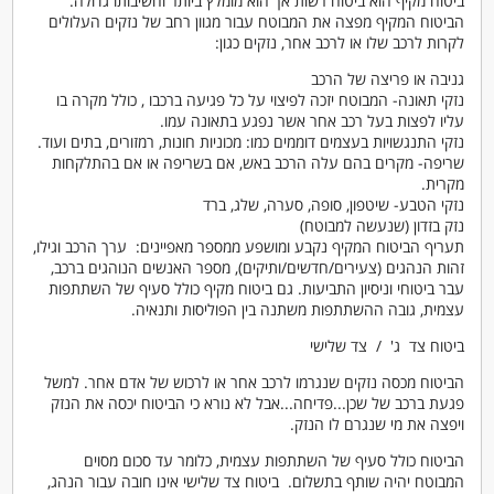
ביטוח מקיף הוא ביטוח רשות אך הוא מומלץ ביותר וחשיבותו גדולה.
הביטוח המקיף מפצה את המבוטח עבור מגוון רחב של נזקים העלולים
לקרות לרכב שלו או לרכב אחר, נזקים כגון:
גניבה או פריצה של הרכב
נזקי תאונה- המבוטח יזכה לפיצוי על כל פגיעה ברכבו , כולל מקרה בו
עליו לפצות בעל רכב אחר אשר נפגע בתאונה עמו.
נזקי התנגשויות בעצמים דוממים כמו: מכוניות חונות, רמזורים, בתים ועוד.
שריפה- מקרים בהם עלה הרכב באש, אם בשריפה או אם בהתלקחות
מקרית.
נזקי הטבע- שיטפון, סופה, סערה, שלג, ברד
נזק בזדון (שנעשה למבוטח)
תעריף הביטוח המקיף נקבע ומושפע ממספר מאפיינים: ערך הרכב וגילו,
זהות הנהגים (צעירים/חדשים/ותיקים), מספר האנשים הנוהגים ברכב,
עבר ביטוחי וניסיון התביעות. גם ביטוח מקיף כולל סעיף של השתתפות
עצמית, גובה ההשתתפות משתנה בין הפוליסות ותנאיה.
ביטוח צד ג' / צד שלישי
הביטוח מכסה נזקים שנגרמו לרכב אחר או לרכוש של אדם אחר. למשל
פגעת ברכב של שכן...פדיחה...אבל לא נורא כי הביטוח יכסה את הנזק
ויפצה את מי שנגרם לו הנזק.
הביטוח כולל סעיף של השתתפות עצמית, כלומר עד סכום מסוים
המבוטח יהיה שותף בתשלום. ביטוח צד שלישי אינו חובה עבור הנהג,