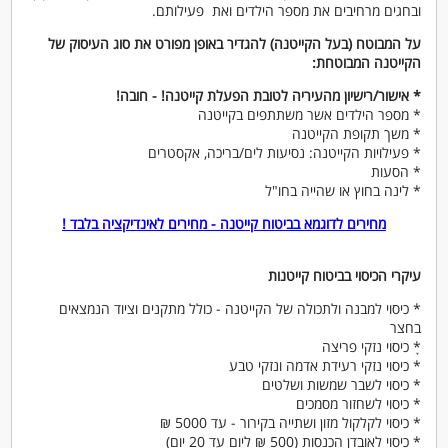
ובחגים מרחיבים את מספר הילדים ואת פעילותם.
על המבוטח (בעל הקייטנה) להגדיר באופן מפורט את סוג העיסוק של
הקייטנה המבוטחת:
* אישור/רישיון מהעיריה לטובת הפעלת קייטנה! - חובה!
* מספר הילדים אשר משתתפים בקייטנה
* משך תקופת הקייטנה
* פעילויות הקייטנה: נסיעות לים/בריכה, אקסטרים
* הסעות
* לינה בחוץ או שהייה בחו"ל
מחירים לדוגמא בביטוח קייטנה - מחירים לאינדיקציה בלבד !
עיקרי הכיסוי בביטוח קייטנות
* כיסוי למבנה ולתכולה של הקייטנה - כולל מתקנים וציוד הנמצאים
בחצר
*ָ כיסוי נזקי פריצה
* כיסוי נזקי רעידת אדמה ונזקי טבע
* כיסוי לשבר שמשות ושלטים
* כיסוי לשחזור מסמכים
* כיסוי לקלקול מזון ושתייה בקירור - עד 5000 ₪
* כיסוי לאובדן הכנסות (500 ₪ ליום עד 20 יום)