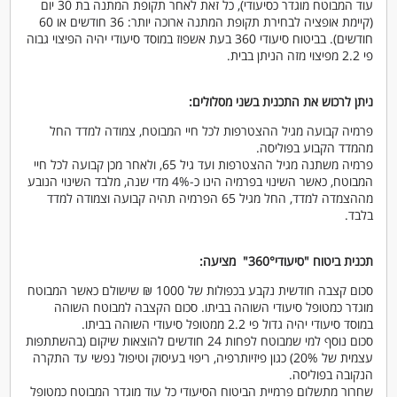
עוד המבוטח מוגדר כסיעודי), כל זאת לאחר תקופת המתנה בת 30 יום
(קיימת אופציה לבחירת תקופת המתנה ארוכה יותר: 36 חודשים או 60
חודשים). בביטוח סיעודי 360 בעת אשפוז במוסד סיעודי יהיה הפיצוי גבוה
פי 2.2 מפיצוי מזה הניתן בבית.
ניתן לרכוש את התכנית בשני מסלולים:
פרמיה קבועה מגיל ההצטרפות לכל חיי המבוטח, צמודה למדד החל
מהמדד הקבוע בפוליסה.
פרמיה משתנה מגיל ההצטרפות ועד גיל 65, ולאחר מכן קבועה לכל חיי
המבוטח, כאשר השינוי בפרמיה הינו כ-4% מדי שנה, מלבד השינוי הנובע
מההצמדה למדד, החל מגיל 65 הפרמיה תהיה קבועה וצמודה למדד
בלבד.
תכנית ביטוח "סיעודי360°" מציעה:
סכום קצבה חודשית נקבע בכפולות של 1000 ₪ שישולם כאשר המבוטח
מוגדר כמטופל סיעודי השוהה בביתו. סכום הקצבה למבוטח השוהה
במוסד סיעודי יהיה גדול פי 2.2 ממטופל סיעודי השוהה בביתו.
סכום נוסף למי שמבוטח לפחות 24 חודשים להוצאות שיקום (בהשתתפות
עצמית של 20%) כגון פיזיותרפיה, ריפוי בעיסוק וטיפול נפשי עד התקרה
הנקובה בפוליסה.
שחרור מתשלום פרמיית הביטוח הסיעודי כל עוד מוגדר המבוטח כמטופל