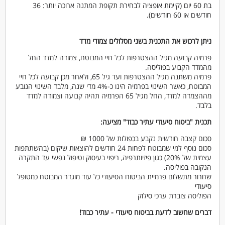
בת 60 יום (קיימת אופציה לבחירת תקופת המתנה ארוכה יותר: 36
חודשים או 60 חודשים).
ניתן לרכוש את התכנית בשני מסלולים צמודי מדד
פרמיה קבועה מגיל ההצטרפות לכל חיי המבוטח, צמודה למדד החל
מהמדד הקבוע בפוליסה.
פרמיה משתנה מגיל ההצטרפות ועד גיל 65, ולאחר מכן קבועה לכל חיי
המבוטח, כאשר השינוי בפרמיה הינו כ-4% מדי שנה, מלבד השינוי הנובע
מההצמדה למדד, החל מגיל 65 הפרמיה תהיה קבועה וצמודה למדד
בלבד.
תכנית "ביטוח סיעודי עתיר כבוד" מציעה:
סכום קצבה חודשית נקבע בכפולות של 1000 ₪
סכום נוסף למי שמבוטח לפחות 24 חודשים להוצאות שיקום (בהשתתפות
עצמית של 20%) כגון פיזיותרפיה, ריפוי בעיסוק וטיפול נפשי עד התקרה
הנקובה בפוליסה.
שחרור מתשלום פרמיית הביטוח הסיעודי כל עוד מוגדר המבוטח כמטופל
סיעודי
הפוליסה צוברת ערכי סילוק
דברים שחשוב לדעת בביטוח סיעודי - עתיר כבוד!