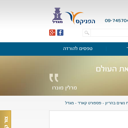
09-74570
טפסים להורדה
את העולם
מרלין מונרו
 נשים בהריון - פספורט קארד - מגדל