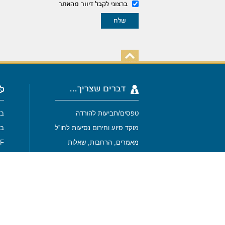
ברצוני לקבל דיוור מהאתר
דברים שצריך...
טפסים/תביעות להורדה
בי
מוקד סיוע וחירום נסיעות לחו''ל
בי
מאמרים, הרחבות, שאלות
-SURF
SPORT
מבין לקוחותנו
מפת האתר
בי
בי
תנאי שימוש באתר
נסיעות לחו''ל