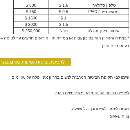
טלפון סלולארי
1.6 $
800 $
מחשב נייד / IPAD
0.5 $
750 $
1500 $
1 $
2000 $
1.5 $
איתור חילוץ והצלה
כלול
250,000 $
* במידה וההריון הוא בסיכון גבוה או במידה והיו אירועים חריגים עד לטיסה –
בעיות ביום הדין...
שימו לב- תקופת הביטוח המרבית לנשים בהריון אינו עולה על 90 ימים.
לצפייה בכיסוי הביטוחי של מגדל נשים בהריון
נשמח לעמוד לשירותכן בכל שאלה,
צוות I-SAFE