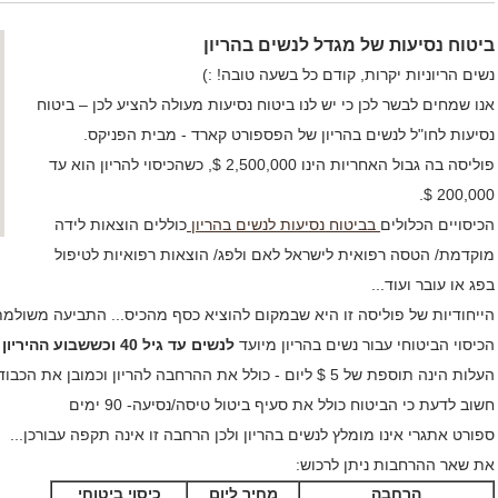
ביטוח נסיעות של מגדל לנשים בהריון
נשים הריוניות יקרות, קודם כל בשעה טובה! :)
אנו שמחים לבשר לכן כי יש לנו ביטוח נסיעות מעולה להציע לכן – ביטוח
נסיעות לחו"ל לנשים בהריון של הפספורט קארד - מבית הפניקס.
פוליסה בה גבול האחריות הינו 2,500,000 $, כשהכיסוי להריון הוא עד
200,000 $.
הכיסויים הכלולים
בביטוח נסיעות לנשים בהריון
כוללים הוצאות לידה
מוקדמת/ הטסה רפואית לישראל לאם ולפג/ הוצאות רפואיות לטיפול
בפג או עובר ועוד...
הייחודיות של פוליסה זו היא שבמקום להוציא כסף מהכיס... התביעה משולמת
הכיסוי הביטוחי עבור נשים בהריון מיועד
לנשים עד גיל 40 וכששבוע ההיריון אינו עולה על 32.
העלות הינה תוספת של 5 $ ליום - כולל את ההרחבה להריון וכמובן את הכבודה – המטען האישי.... :)
חשוב לדעת כי הביטוח כולל את סעיף ביטול טיסה/נסיעה- 90 ימים
ספורט אתגרי אינו מומלץ לנשים בהריון ולכן הרחבה זו אינה תקפה עבורכן...
את שאר ההרחבות ניתן לרכוש:
הרחבה
מחיר ליום
כיסוי ביטוחי