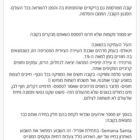
קובה מפורסמת גם בריקודים שהתפתחו בה והפכו להשראה בכל העולם-
הסגנון הקובני, הממבו והסלסה.
יש מספר מקומות שלא תרצו לפספס כשאתם מבקרים בקובה
העיר העתיקה בהוואנה
וינאלס- בעמק מדהים שוכנת העיירה הציורית המטריפה הזו, כשנמצאים
בה חוזרים בזמן למאה ה-19.
טרינידד- זו עיירה יפיפייה המהווה יציאה לנחלים, הרים, עמקים וחופים
קריביים המקיפים אותה.
מופעי סלסה ומוזיקה- בקובה חשים את המוזיקה בכל הגוף- חייבים לצפות
במופע קובני אותנטי, ואל תשכחו לשתות מוחיטו 
חופים- מדובר בחופים מרהיבים שאסור לפספס- תדמיינו דקלים, חוף לבן,
מים כחולים בגוונים שלא מהעולם הזה- פשוט שקט נפשי ותמונה פיזית
שלעולם לא תשתווה לצילום.
בנוסך יש מספר אירועים שכדאי לקחת בהם חלק במידה ואתם כבר
נמצאים בקובה:
Semana Santa- בתחילת אפריל- זה השבוע המתאר את השבוע
האחרון בחייו של ישו, האירוע כולל צעדות דתיות וטקסים המוניים