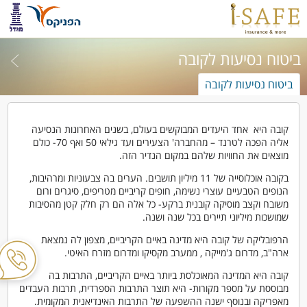
ביטוח נסיעות לקובה
ביטוח נסיעות לקובה
קובה היא אחד היעדים המבוקשים בעולם, בשנים האחרונות הנסיעה
אליה הפכה לטרנד – מהחברה' הצעירים ועד גילאי 50 ואף 70- כולם
מוצאים את החוויות שלהם במקום הנדיר הזה.
בקובה אוכלוסייה של 11 מיליון תושבים. הערים בה צבעוניות ומרהיבות,
הנופים הטבעיים עוצרי נשימה, חופים קריביים מטריפים, סיגרים ורום
משובח וקצב מוסיקה קובנית ברקע- כל אלה הם רק חלק קטן מהסיבות
שמושכות מיליוני תיירים בכל שנה ושנה.
הרפובליקה של קובה היא מדינה באיים הקריביים, מצפון לה נמצאת
ארה"ב, מדרום ג'מייקה , ממערב מקסיקו ומדרום מזרח האיטי.
קובה היא המדינה המאוכלסת ביותר באיים הקריביים, התרבות בה
מבוססת על מספר מקורות- היא תוצר התרבות הספרדית, תרבות העבדים
מאפריקה ובנוסף ישנה ההשפעה של התרבות האינדיאנית המקומית.