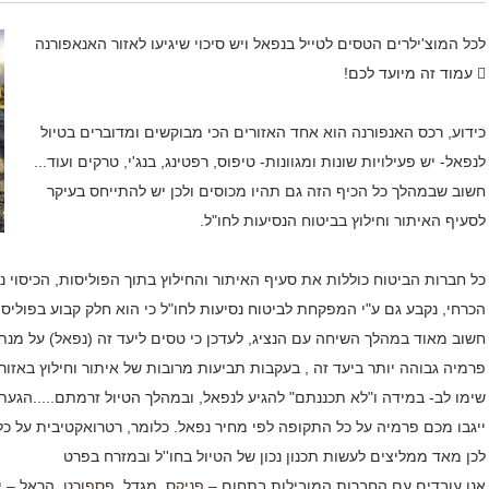
לכל המוצ'ילרים הטסים לטייל בנפאל ויש סיכוי שיגיעו לאזור האנאפורנה
 עמוד זה מיועד לכם!
כידוע, רכס האנפורנה הוא אחד האזורים הכי מבוקשים ומדוברים בטיול
לנפאל- יש פעילויות שונות ומגוונות- טיפוס, רפטינג, בנג'י, טרקים ועוד...
חשוב שבמהלך כל הכיף הזה גם תהיו מכוסים ולכן יש להתייחס בעיקר
לסעיף האיתור וחילוץ בביטוח הנסיעות לחו"ל.
הכרחי, נקבע גם ע"י המפקחת לביטוח נסיעות לחו"ל כי הוא חלק קבוע בפוליס
חשוב מאוד במהלך השיחה עם הנציג, לעדכן כי טסים ליעד זה (נפאל) על מנת 
פרמיה גבוהה יותר ביעד זה , בעקבות תביעות מרובות של איתור וחילוץ באזור
שימו לב- במידה ו"לא תכננתם" להגיע לנפאל, ובמהלך הטיול זרמתם.....הגע
ייגבו מכם פרמיה על כל התקופה לפי מחיר נפאל. כלומר, רטרואקטיבית על כל 
לכן מאד ממליצים לעשות תכנון נכון של הטיול בחו''ל ובמזרח בפרט
אנו עובדים עם החברות המובילות בתחום –
פניקס
, מגדל,
פספורט
, הראל – י