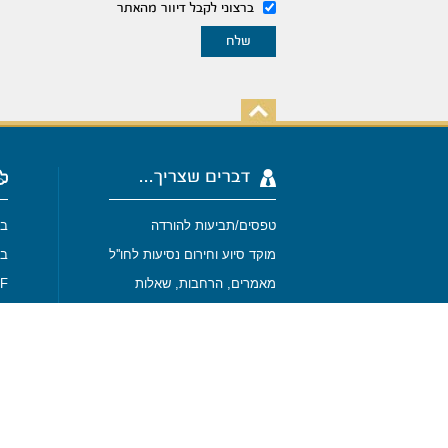
ברצוני לקבל דיוור מהאתר
דברים שצריך...
טפסים/תביעות להורדה
בי
מוקד סיוע וחירום נסיעות לחו''ל
בי
מאמרים, הרחבות, שאלות
-SURF
SPORT
מבין לקוחותנו
מפת האתר
בי
בי
תנאי שימוש באתר
נסיעות לחו''ל