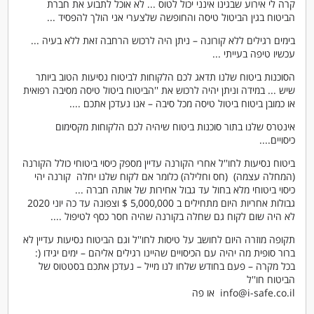
קרה לי אירוע שבגינו אינני יכול לטוס ... לא אוכל לתבוע את חברת
הביטוח בגין הביטול טיסה והחופשה שלצערי אני הולך להפסיד ...
בימים רגילים ללא קורונה – ניתן היה לרכוש הרחבה זאת ללא בעיה ...
עכשיו טיפה בעייתי ...
הסוכנות ביטוח שלנו תדאג לכם הלקוחות לביטוח נסיעות הטוב ביותר
שיש ... במידה וניתן יהיה לרכוש את ''הביטוח ביטול טיסה מסיבה רפואית
או כמובן ביטוח ביטול טיסה מכל סיבה – אנו נעדכן אתכם ....
אינטרס שלנו בתור סוכנות ביטוח שיהיה לכם הלקוחות מקסימום
כיסויים....
ביטוח נסיעות לחו''ל אחרי הקורנה עדיין מספק כיסוי ביטוחי כולל הקורנה
(המחלה עצמה) (חס וחלילה) כלומר אם לקוח שלנו יחלה קורנה יהי
כיסוי ביטוחי מלא בחול עד גבול אחירות של אותה חברה ...
גבולות אחריות היום מתחילים ב 5,000,000 $ וצפונה עד כה יוני 2020
לא היה שום לקוח גם שחלה בקורנה שהיה חסר כסף לטיפול ....
תקופה מוזרה היום לחושב על טיסות לחו''ל וגם הביטוח נסיעות עדיין לא
ברור סופית מה יהיה עם הכיסויים שהיינו רגילים אליהם – ימים יגידו (:
בכל מקרה – פעם בחודש שלחו לנו מייל – נעדכן אתכם בסטטוס של
הביטוח חו''ל
info@i-safe.co.il או פה