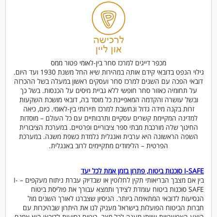
מכפר דייגים למרכז סחר בין-לאומי פטור ממס
גילוי הנפט בדובאי קידם אותה במהירות שיא החל משנת 1930 ועד היום.
דובאי הפכה עם השנים למרכז סחר ועסקים ראשון במעלה בשל ההכרזה
על תחומיה כאזור סחר חופשי ללא גביית מיסים על הכנסות. בשל כך
ובשל עושרה והקדמה המאפיינת כל מוסד בה, דובאי מושכת השקעות
זרות בקנה מידה גדול ונחשבת למרכז תיירותי בין-לאומי. כיום, כיאה
למדינה המקיימת קשרים עסקיים ותרבותיים עם כל העולם – מוסדות
החינוך שלה מורכבת מבתי ספר ציבוריים ופרטיים. במערכת הציבורית
השפה הראשונה היא ערבית ואנגלית נלמדת כשפת משנה. במערכת
הפרטית – הלימודים מתקיימים לרוב באנגלית.
I-SAFE סוכנות ביטוח, פתרון בזמן אמת לכל יעד
בין אם מצבך הבריאותי תקין לחלוטין או שבדיוק עברת ניתוח מעקפים – I-
SAFE סוכנות ביטוח עומדת לצידך ותמצא עבורך את פוליסת ביטוח
הנסיעות לדובאי המתאימה ביותר. הניסיון שצברנו לאורך השנים מול
חברות הביטוח הפועלות בישראל מעניק לנו את היתרון שבהיכרות עם
היצע האפשרויות שייתן מענה לכל מצב. ביטוח נסיעות לדובאי הוא אמנם