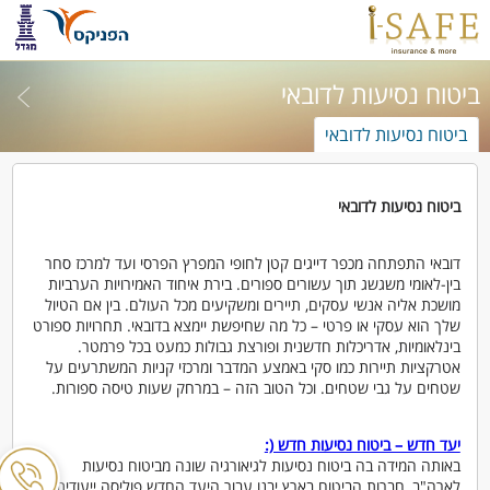
ביטוח נסיעות לדובאי
ביטוח נסיעות לדובאי
ביטוח נסיעות לדובאי
דובאי התפתחה מכפר דייגים קטן לחופי המפרץ הפרסי ועד למרכז סחר
בין-לאומי משגשג תוך עשורים ספורים. בירת איחוד האמירויות הערביות
מושכת אליה אנשי עסקים, תיירים ומשקיעים מכל העולם. בין אם הטיול
שלך הוא עסקי או פרטי – כל מה שחיפשת יימצא בדובאי. תחרויות ספורט
בינלאומיות, אדריכלות חדשנית ופורצת גבולות כמעט בכל פרמטר.
אטרקציות תיירות כמו סקי באמצע המדבר ומרכזי קניות המשתרעים על
שטחים על גבי שטחים. וכל הטוב הזה – במרחק שעות טיסה ספורות.
יעד חדש – ביטוח נסיעות חדש (:
באותה המידה בה ביטוח נסיעות לגיאורגיה שונה מביטוח נסיעות
לארה"ב, חברות הביטוח בארץ יבנו עבור היעד החדש פוליסה ייעודית