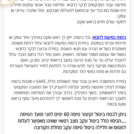
וחדשה עבור המבקשים לבקר בדובאי. פוליסה עבור אנשי עסקים ותיירים
יהיו שונות כמו בכל יעד ובהתאם לפעילות שנבקש. טיול אתגרי, עירוני או
עסקי.
לחקור עולם חדש בראש שקט.
ביטוח נסיעות לדובאי
, ככל ביטוח, ייתן לך ראש שקט במהלך טיול עסקי או
תיירותי ופרטי בנסיכות. בחירת ביטוח נסיעות לדובאי עלול להיות משימה
מאתגרת בשל אי הכרה עם תנאי השטח. במידה ונרצה לבקר בדובאי
נשאל את עצמנו מספר שאלות. ראשית, האם טיול רגלי בחום הכבד עלול
להכביד עלינו עד על מנת הרעה במצב בריאותי קיים. כמו כן, האם
ההתרגשות מביקור ביעד חדש שהיה זר לחלוטין לתייר הישראלי מעוררת
גם חרדות או מתח נפשי לצד הסקרנות.
במידה והתשובה היא כן עבור שתי השאלות הללו, I-SAFE סוכנות ביטוח
עומדת לצידך ותעשה כמיטב יכולתה להעניק לך את המענה המקצועי
ביותר לחששותיך. בסוף התהליך, נרכיב עבורך את הפוליסה המתאימה
למצבך הבריאותי הקיים על מנת לאפשר לך להתרגש מיעד נוסף בראש
שקט ובטוח.
ניתן לבטח ביטול /קיצור טיסה 60 ימים לפני מועד הטיסה
....הכיסוי כולל ביטול עקב מצב רפואי שאינו מאפשר לעלות
למטוס או חלילה ביטול טיסה עקב מחלת הקורונה