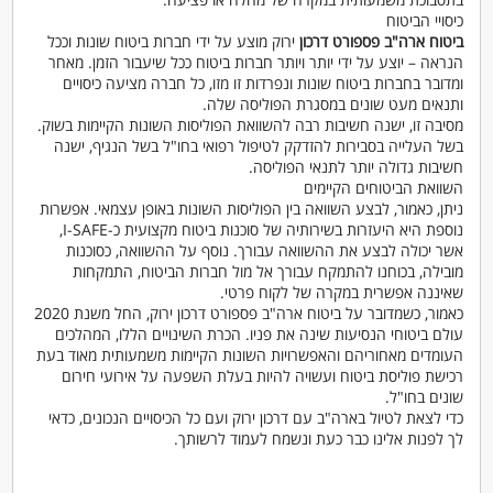
כיסויי הביטוח
ביטוח ארה"ב פספורט דרכון
ירוק מוצע על ידי חברות ביטוח שונות וככל
הנראה – יוצע על ידי יותר ויותר חברות ביטוח ככל שיעבור הזמן. מאחר
ומדובר בחברות ביטוח שונות ונפרדות זו מזו, כל חברה מציעה כיסויים
ותנאים מעט שונים במסגרת הפוליסה שלה.
מסיבה זו, ישנה חשיבות רבה להשוואת הפוליסות השונות הקיימות בשוק.
בשל העלייה בסבירות להזדקק לטיפול רפואי בחו"ל בשל הנגיף, ישנה
חשיבות גדולה יותר לתנאי הפוליסה.
השוואת הביטוחים הקיימים
ניתן, כאמור, לבצע השוואה בין הפוליסות השונות באופן עצמאי. אפשרות
נוספת היא היעזרות בשירותיה של סוכנות ביטוח מקצועית כ-I-SAFE,
אשר יכולה לבצע את ההשוואה עבורך. נוסף על ההשוואה, כסוכנות
מובילה, בכוחנו להתמקח עבורך אל מול חברות הביטוח, התמקחות
שאיננה אפשרית במקרה של לקוח פרטי.
כאמור, כשמדובר על ביטוח ארה"ב פספורט דרכון ירוק, החל משנת 2020
עולם ביטוחי הנסיעות שינה את פניו. הכרת השינויים הללו, המהלכים
העומדים מאחוריהם והאפשרויות השונות הקיימות משמעותית מאוד בעת
רכישת פוליסת ביטוח ועשויה להיות בעלת השפעה על אירועי חירום
שונים בחו"ל.
כדי לצאת לטיול בארה"ב עם דרכון ירוק ועם כל הכיסויים הנכונים, כדאי
לך לפנות אלינו כבר כעת ונשמח לעמוד לרשותך.