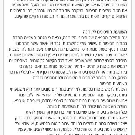
המצריכה טיפול או אשפוז, הוצאות הטיפולים הגבוהות העלו משמעותית
את מכירי פוליסות הביטוח. במקרה של מדינות כמו ארה"ב, בהן הטיפולים
הרפואיים יקרים יחסית גם בימי שגרה, מחירי הביטוח הרקיעו שחקים.
השפעת החיסונים לקורונה
עם תחילת ההפצה של חיסוני הקורונה, נראה כי מגמת העלייה החדה
במחירי הביטוחים עשויה אולי להשתנות. גבר או אישה אשר התחסנו
כנגד הנגיף בשתי מנות חיסון נחשבים למוגנים יותר מפני המחלה. כשבוע
לאחר החיסון השני, סיכוייהם לחלות יורדים באופן דרסטי בעשרות אחוזים.
הירידה בסיכוי לחלות משמעותית מאוד בכל הקשור לביטוחים. כשהסיכויים
לממש את ביטוח פוחתים – מחיר הפוליסה פוחת בהתאם. נראה כי
בקרוב, ניתן יהיה לרכוש ביטוח ארה"ב פספורט דרכון ירוק – לבעלי הדרכון
הירוק, כמובן, כלומר למחלימים מקורונה ולמתחסנים כנגדה.
משמעות הביטוח
היכולת לרכוש ביטוח נסיעות לארה"ב במחירים טובים יותר הוא משמעותי
ביותר, בעיקר עבור הנוסעים המתמידים של קו ישראל-ארה"ב. עבור
אנשים שנוסעים פעמים רבות לארה"ב לצרכי עבודה, משפחה או פנאי,
הוזלת העלויות הזו יכולה להיות משמעותית ביותר.
ככל הנראה, ביטוח אדם שאיננו מחזיק בדרכון ירוק ימשיך להיות
לא-משתלם עבור חברות הביטוח. כלומר, מי שאיננו מחזיק בדרכון ירוק
ייאלץ לשלם סכומים גדולים במיוחד עבור ביטוח הנסיעות, או שלא יוכל
לרכוש פוליסת ביטוח נסיעות כלל. כלומר, הוא עשוי להציב את עצמו
בתסבוכת משמעותית במקרה של מחלה או פציעה.